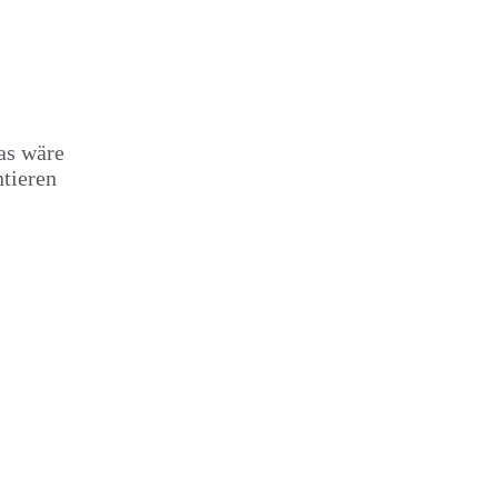
as wäre
ntieren