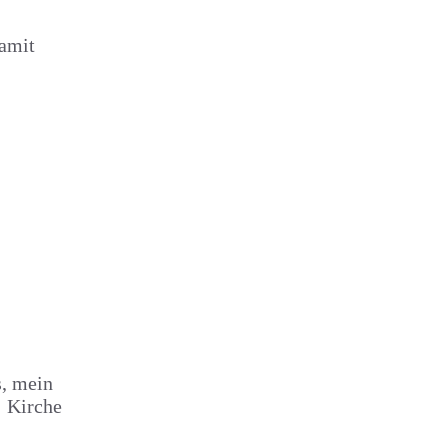
damit
s, mein
: Kirche